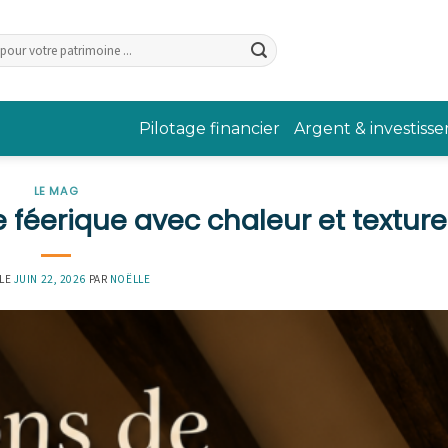
Pilotage financier
Argent & investiss
LE MAG
 féerique avec chaleur et textur
 LE
JUIN 22, 2026
PAR
NOËLLE