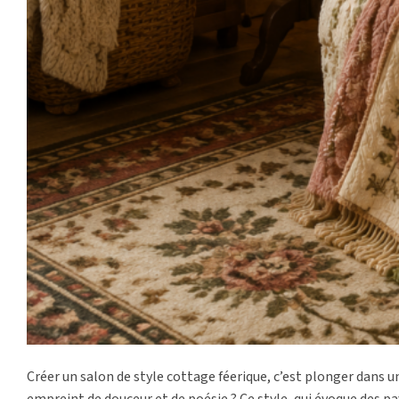
Créer un salon de style cottage féerique, c’est plonger dans u
empreint de douceur et de poésie ? Ce style, qui évoque des p