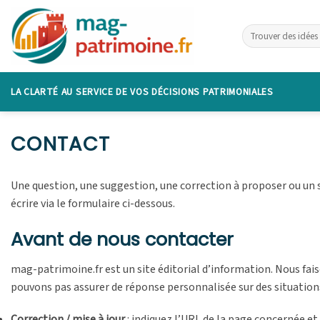
Skip
to
content
LA CLARTÉ AU SERVICE DE VOS DÉCISIONS PATRIMONIALES
CONTACT
Une question, une suggestion, une correction à proposer ou un s
écrire via le formulaire ci-dessous.
Avant de nous contacter
mag-patrimoine.fr est un site éditorial d’information. Nous fai
pouvons pas assurer de réponse personnalisée sur des situations
Correction / mise à jour
: indiquez l’URL de la page concernée et