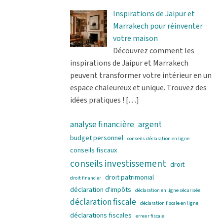
Inspirations de Jaipur et
Marrakech pour réinventer
votre maison
Découvrez comment les
inspirations de Jaipur et Marrakech
peuvent transformer votre intérieur en un
espace chaleureux et unique. Trouvez des
idées pratiques !
[…]
analyse financière
argent
budget personnel
conseils déclaration en ligne
conseils fiscaux
conseils investissement
droit
droit patrimonial
droit financier
déclaration d'impôts
déclaration en ligne sécurisée
déclaration fiscale
déclaration fiscale en ligne
déclarations fiscales
erreur fiscale