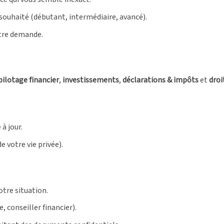
 souhaité (débutant, intermédiaire, avancé).
otre demande.
pilotage financier
,
investissements
,
déclarations & impôts
et
droi
à jour.
e votre vie privée).
votre situation.
 conseiller financier).