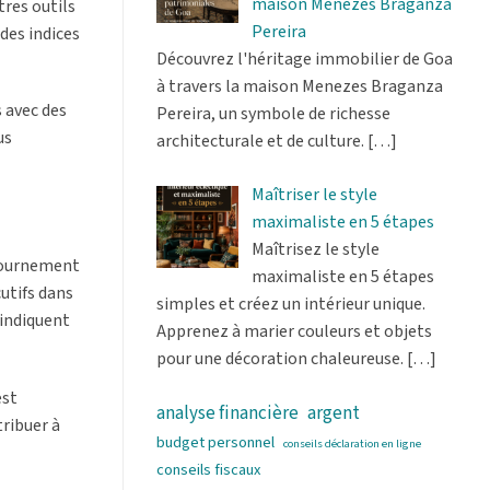
maison Menezes Braganza
tres outils
Pereira
des indices
Découvrez l'héritage immobilier de Goa
à travers la maison Menezes Braganza
s avec des
Pereira, un symbole de richesse
us
architecturale et de culture.
[…]
Maîtriser le style
maximaliste en 5 étapes
Maîtrisez le style
etournement
maximaliste en 5 étapes
utifs dans
simples et créez un intérieur unique.
 indiquent
Apprenez à marier couleurs et objets
pour une décoration chaleureuse.
[…]
est
analyse financière
argent
ribuer à
budget personnel
conseils déclaration en ligne
conseils fiscaux