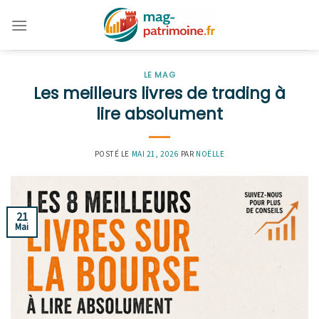
Skip
to
content
LE MAG
Les meilleurs livres de trading à
lire absolument
POSTÉ LE
MAI 21, 2026
PAR
NOËLLE
21
Mai