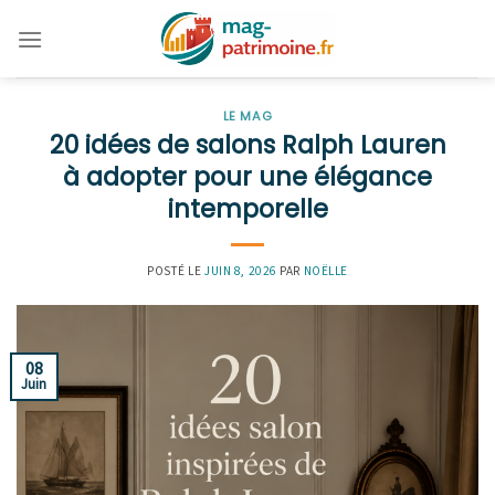
Skip
to
content
LE MAG
20 idées de salons Ralph Lauren
à adopter pour une élégance
intemporelle
POSTÉ LE
JUIN 8, 2026
PAR
NOËLLE
08
Juin