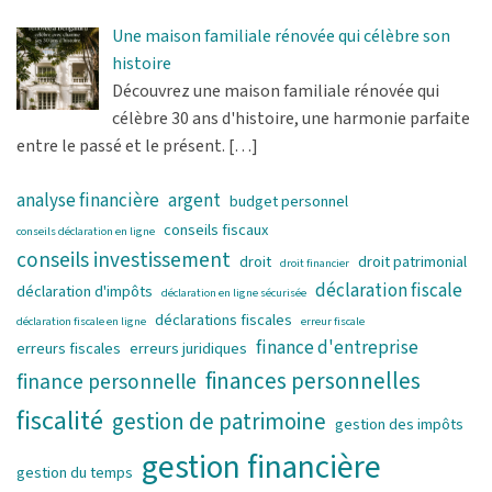
Une maison familiale rénovée qui célèbre son
histoire
Découvrez une maison familiale rénovée qui
célèbre 30 ans d'histoire, une harmonie parfaite
entre le passé et le présent.
[…]
analyse financière
argent
budget personnel
conseils fiscaux
conseils déclaration en ligne
conseils investissement
droit
droit patrimonial
droit financier
déclaration fiscale
déclaration d'impôts
déclaration en ligne sécurisée
déclarations fiscales
déclaration fiscale en ligne
erreur fiscale
finance d'entreprise
erreurs fiscales
erreurs juridiques
finances personnelles
finance personnelle
fiscalité
gestion de patrimoine
gestion des impôts
gestion financière
gestion du temps