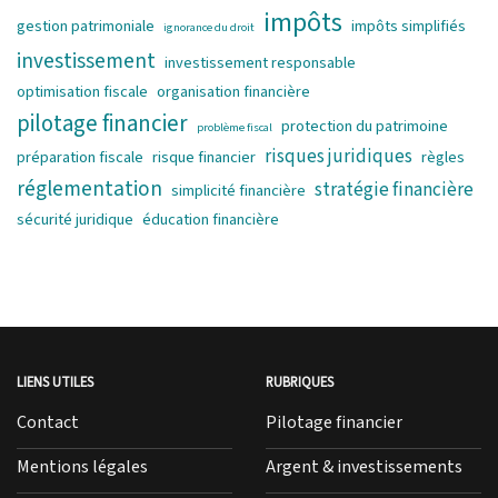
impôts
gestion patrimoniale
impôts simplifiés
ignorance du droit
investissement
investissement responsable
optimisation fiscale
organisation financière
pilotage financier
protection du patrimoine
problème fiscal
risques juridiques
préparation fiscale
risque financier
règles
réglementation
stratégie financière
simplicité financière
sécurité juridique
éducation financière
LIENS UTILES
RUBRIQUES
Contact
Pilotage financier
Mentions légales
Argent & investissements