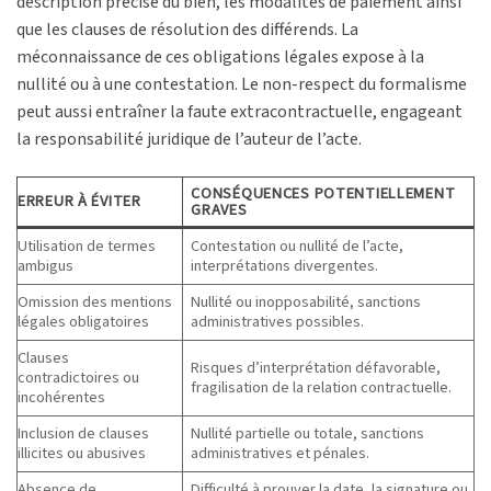
description précise du bien, les modalités de paiement ainsi
que les clauses de résolution des différends. La
méconnaissance de ces obligations légales expose à la
nullité ou à une contestation. Le non-respect du formalisme
peut aussi entraîner la faute extracontractuelle, engageant
la responsabilité juridique de l’auteur de l’acte.
CONSÉQUENCES POTENTIELLEMENT
ERREUR À ÉVITER
GRAVES
Utilisation de termes
Contestation ou nullité de l’acte,
ambigus
interprétations divergentes.
Omission des mentions
Nullité ou inopposabilité, sanctions
légales obligatoires
administratives possibles.
Clauses
Risques d’interprétation défavorable,
contradictoires ou
fragilisation de la relation contractuelle.
incohérentes
Inclusion de clauses
Nullité partielle ou totale, sanctions
illicites ou abusives
administratives et pénales.
Absence de
Difficulté à prouver la date, la signature ou