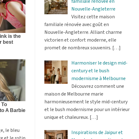
familiale rénovée en
Nouvelle-Angleterre
Visitez cette maison
familiale rénovée avec goût en
Nouvelle-Angleterre. Alliant charme
victorien et confort moderne, elle
promet de nombreux souvenirs.
[…]
Harmoniser le design mid-
century et le bush
modernisme à Melbourne
Découvrez comment une
maison de Melbourne marie
harmonieusement le style mid-century
et le bush modernisme pour un intérieur
unique et chaleureux.
[…]
e, le bleu
Inspirations de Jaipur et
e et le rotin