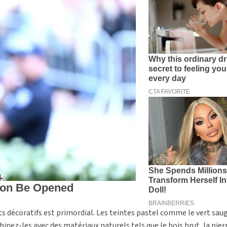
s décoratifs est primordial. Les teintes pastel comme le vert saug
nez-les avec des matériaux naturels tels que le bois brut, la pierr