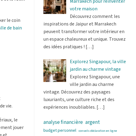
Marrakech pour réinventer
votre maison
Découvrez comment les
er le coin
inspirations de Jaipur et Marrakech
lle de bain
peuvent transformer votre intérieur en
un espace chaleureux et unique. Trouvez
des idées pratiques !
[…]
Explorez Singapour, la ville
jardin au charme vintage
Explorez Singapour, une
ville jardin au charme
vintage. Découvrez des paysages
t
luxuriants, une culture riche et des
e vie.
expériences inoubliables.
[…]
riaux, le
analyse financière
argent
lement jouer
budget personnel
conseils déclaration en ligne
e et