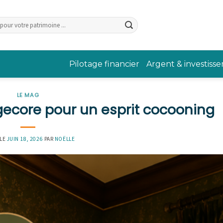
Pilotage financier
Argent & investiss
LE MAG
agecore pour un esprit cocooning
 LE
JUIN 18, 2026
PAR
NOËLLE