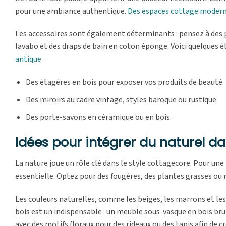
pour une ambiance authentique.
Des espaces cottage moderne
Les accessoires sont également déterminants : pensez à des p
lavabo et des draps de bain en coton éponge. Voici quelques 
antique
Des étagères en bois pour exposer vos produits de beauté.
Des miroirs au cadre vintage, styles baroque ou rustique.
Des porte-savons en céramique ou en bois.
Idées pour intégrer du naturel da
La nature joue un rôle clé dans le style cottagecore. Pour une
essentielle. Optez pour des fougères, des plantes grasses ou
Les couleurs naturelles, comme les beiges, les marrons et les
bois est un indispensable : un meuble sous-vasque en bois bru
avec des motifs floraux pour des rideaux ou des tapis afin de c