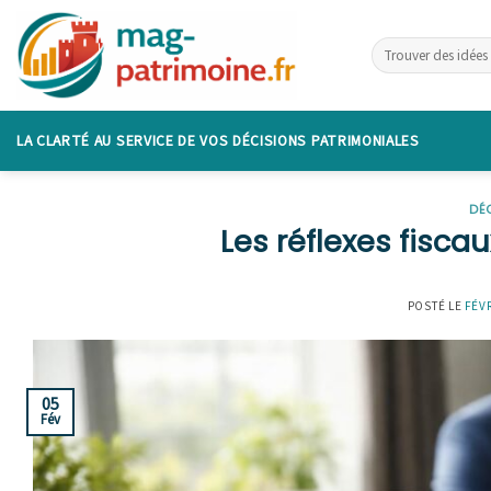
Skip
to
content
LA CLARTÉ AU SERVICE DE VOS DÉCISIONS PATRIMONIALES
DÉ
Les réflexes fisc
POSTÉ LE
FÉVR
05
Fév