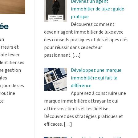
Devenez un agent
immobilier de luxe : guide
pratique
Découvrez comment
née
devenir agent immobilier de luxe avec
on
des conseils pratiques et des étapes clés
erreurs et
pour réussir dans ce secteur
ble levier
passionnant.
[…]
entifier ses
Développez une marque
une gestion
immobilière qui fait la
ales
différence
 jour de ses
Apprenez à construire une
 routine
marque immobilière attrayante qui
te
attire vos clients et les fidélise.
Découvrez des stratégies pratiques et
efficaces.
[…]