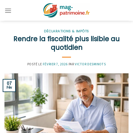
Skip
to
content
DÉCLARATIONS & IMPÔTS
Rendre la fiscalité plus lisible au
quotidien
POSTÉ LE
FÉVRIER 7, 2026
PAR
VICTOR DESMINOTS
07
Fév