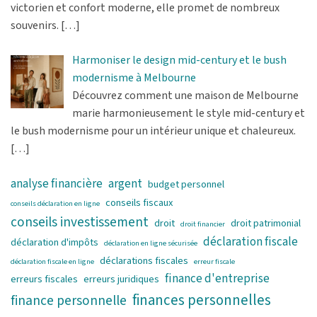
victorien et confort moderne, elle promet de nombreux
souvenirs.
[…]
Harmoniser le design mid-century et le bush
modernisme à Melbourne
Découvrez comment une maison de Melbourne
marie harmonieusement le style mid-century et
le bush modernisme pour un intérieur unique et chaleureux.
[…]
analyse financière
argent
budget personnel
conseils fiscaux
conseils déclaration en ligne
conseils investissement
droit
droit patrimonial
droit financier
déclaration fiscale
déclaration d'impôts
déclaration en ligne sécurisée
déclarations fiscales
déclaration fiscale en ligne
erreur fiscale
finance d'entreprise
erreurs fiscales
erreurs juridiques
finances personnelles
finance personnelle