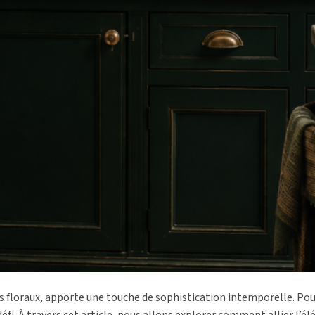
ifs floraux, apporte une touche de sophistication intemporelle. Po
fi. À travers cet article, nous allons explorer comment allier l’é