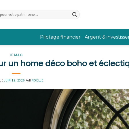
Pilotage financier
Argent & investiss
LE MAG
our un home déco boho et éclecti
 LE
JUIN 12, 2026
PAR
NOËLLE