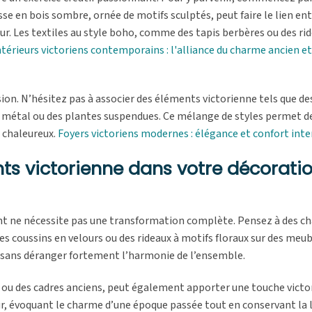
sse en bois sombre, ornée de motifs sculptés, peut faire le lien ent
r. Les textiles au style boho, comme des tapis berbères ou des rid
ntérieurs victoriens contemporains : l'alliance du charme ancien et
ion. N’hésitez pas à associer des éléments victorienne tels que de
 métal ou des plantes suspendues. Ce mélange de styles permet d
t chaleureux.
Foyers victoriens modernes : élégance et confort int
ts victorienne dans votre décorati
tant ne nécessite pas une transformation complète. Pensez à des
s coussins en velours ou des rideaux à motifs floraux sur des meu
ne sans déranger fortement l’harmonie de l’ensemble.
e ou des cadres anciens, peut également apporter une touche victo
eur, évoquant le charme d’une époque passée tout en conservant la