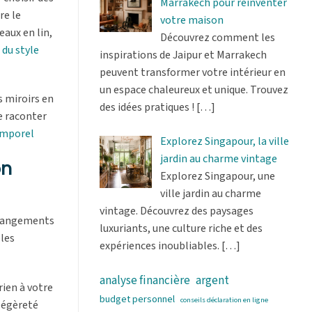
Marrakech pour réinventer
re le
votre maison
eaux en lin,
Découvrez comment les
 du style
inspirations de Jaipur et Marrakech
peuvent transformer votre intérieur en
un espace chaleureux et unique. Trouvez
s miroirs en
des idées pratiques !
[…]
e raconter
emporel
Explorez Singapour, la ville
jardin au charme vintage
on
Explorez Singapour, une
ville jardin au charme
vintage. Découvrez des paysages
 changements
luxuriants, une culture riche et des
bles
expériences inoubliables.
[…]
analyse financière
argent
rien à votre
budget personnel
conseils déclaration en ligne
 légèreté