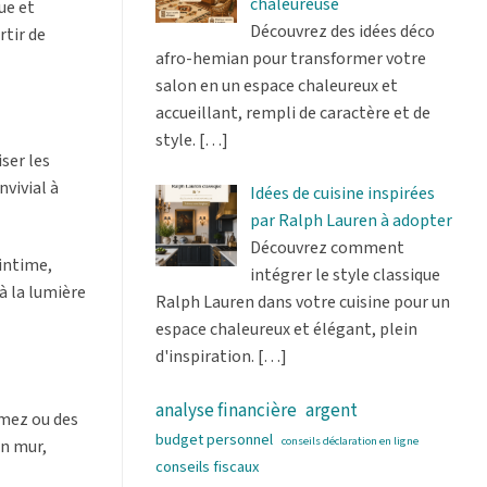
chaleureuse
ue et
Découvrez des idées déco
rtir de
afro-hemian pour transformer votre
salon en un espace chaleureux et
accueillant, rempli de caractère et de
style.
[…]
ser les
vivial à
Idées de cuisine inspirées
par Ralph Lauren à adopter
Découvrez comment
intime,
intégrer le style classique
à la lumière
Ralph Lauren dans votre cuisine pour un
espace chaleureux et élégant, plein
d'inspiration.
[…]
analyse financière
argent
imez ou des
budget personnel
conseils déclaration en ligne
un mur,
conseils fiscaux