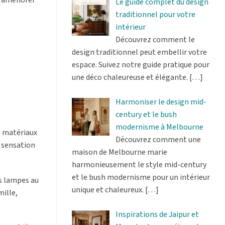
Le guide complet du design
traditionnel pour votre
intérieur
Découvrez comment le
design traditionnel peut embellir votre
espace. Suivez notre guide pratique pour
une déco chaleureuse et élégante.
[…]
Harmoniser le design mid-
century et le bush
modernisme à Melbourne
es matériaux
Découvrez comment une
e sensation
maison de Melbourne marie
harmonieusement le style mid-century
et le bush modernisme pour un intérieur
es lampes au
unique et chaleureux.
[…]
mille,
Inspirations de Jaipur et