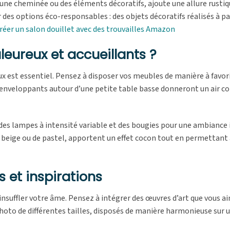
r une cheminée ou des éléments décoratifs, ajoute une allure rustiq
er des options éco-responsables : des objets décoratifs réalisés à pa
réer un salon douillet avec des trouvailles Amazon
ureux et accueillants ?
x est essentiel. Pensez à disposer vos meubles de manière à favori
 enveloppants autour d’une petite table basse donneront un air con
des lampes à intensité variable et des bougies pour une ambiance 
 beige ou de pastel, apportent un effet cocon tout en permettant 
s et inspirations
nsuffler votre âme. Pensez à intégrer des œuvres d’art que vous a
photo de différentes tailles, disposés de manière harmonieuse sur 