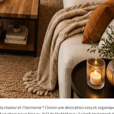
re la chaleur et l’harmonie ? Choisir une décoration cosy et organiq
t un choix qui va bien au-delà de l’esthétique ; il s’agit également 