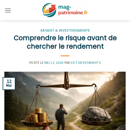
Skip
to
content
ARGENT & INVESTISSEMENTS
Comprendre le risque avant de
chercher le rendement
POSTÉ LE
MAI 12, 2026
PAR
VICTOR DESMINOTS
12
Mai