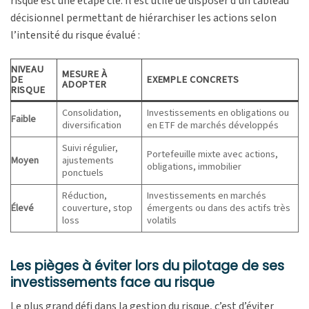
risque est une étape clé. Il est utile de disposer d’un tableau
décisionnel permettant de hiérarchiser les actions selon
l’intensité du risque évalué :
NIVEAU
MESURE À
DE
EXEMPLE CONCRETS
ADOPTER
RISQUE
Consolidation,
Investissements en obligations ou
Faible
diversification
en ETF de marchés développés
Suivi régulier,
Portefeuille mixte avec actions,
Moyen
ajustements
obligations, immobilier
ponctuels
Réduction,
Investissements en marchés
Élevé
couverture, stop
émergents ou dans des actifs très
loss
volatils
Les pièges à éviter lors du pilotage de ses
investissements face au risque
Le plus grand défi dans la gestion du risque, c’est d’éviter