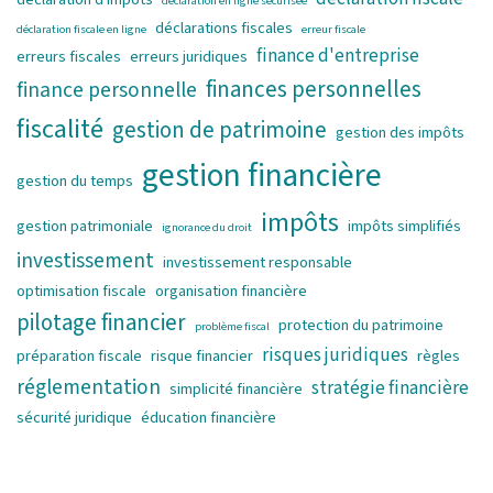
déclaration en ligne sécurisée
déclarations fiscales
déclaration fiscale en ligne
erreur fiscale
finance d'entreprise
erreurs fiscales
erreurs juridiques
finances personnelles
finance personnelle
fiscalité
gestion de patrimoine
gestion des impôts
gestion financière
gestion du temps
impôts
gestion patrimoniale
impôts simplifiés
ignorance du droit
investissement
investissement responsable
optimisation fiscale
organisation financière
pilotage financier
protection du patrimoine
problème fiscal
risques juridiques
préparation fiscale
risque financier
règles
réglementation
stratégie financière
simplicité financière
sécurité juridique
éducation financière