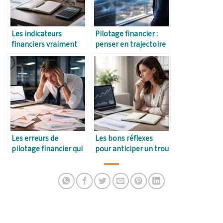
Les indicateurs
Pilotage financier :
financiers vraiment
penser en trajectoire
utiles pour piloter ses
plutôt qu’en chiffres
finances
Les erreurs de
Les bons réflexes
pilotage financier qui
pour anticiper un trou
coûtent cher
de trésorerie