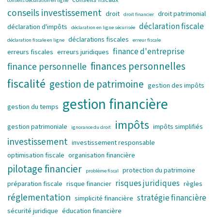
conseils déclaration en ligne
conseils investissement
droit
droit patrimonial
droit financier
déclaration fiscale
déclaration d'impôts
déclaration en ligne sécurisée
déclarations fiscales
déclaration fiscale en ligne
erreur fiscale
finance d'entreprise
erreurs fiscales
erreurs juridiques
finances personnelles
finance personnelle
fiscalité
gestion de patrimoine
gestion des impôts
gestion financière
gestion du temps
impôts
gestion patrimoniale
impôts simplifiés
ignorance du droit
investissement
investissement responsable
optimisation fiscale
organisation financière
pilotage financier
protection du patrimoine
problème fiscal
risques juridiques
préparation fiscale
risque financier
règles
réglementation
stratégie financière
simplicité financière
sécurité juridique
éducation financière