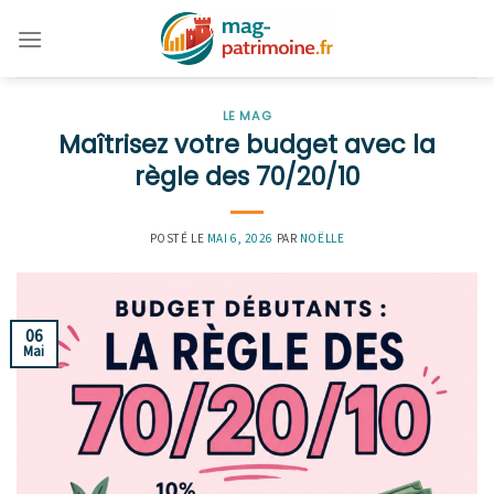
Skip
to
content
LE MAG
Maîtrisez votre budget avec la
règle des 70/20/10
POSTÉ LE
MAI 6, 2026
PAR
NOËLLE
06
Mai